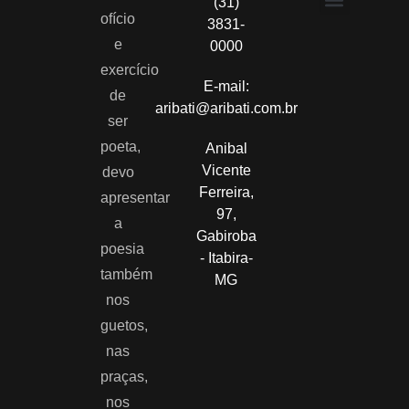
(31)
ofício
3831-
Políticas de privacidade
Termos e Condições
e
0000
exercício
E-mail:
de
aribati@aribati.com.br
ser
poeta,
Anibal
Vicente
devo
Ferreira,
apresentar
97,
a
Gabiroba
poesia
- Itabira-
também
MG
nos
guetos,
nas
praças,
nos