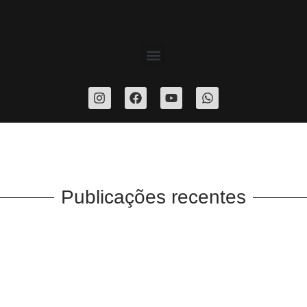
Publicações recentes
( SOMENTE VERSOS ) WELINGTON
SILVA
Poesias
Toninho Aribati
-