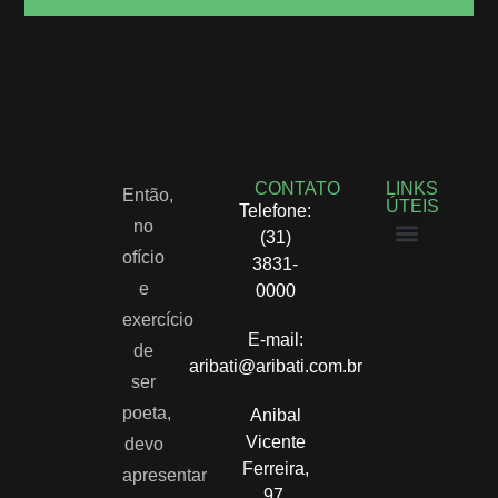
CONTATO
LINKS
Então,
ÚTEIS
Telefone:
no
(31)
ofício
3831-
Políticas de privacidade
Termos e Condições
e
0000
exercício
E-mail:
de
aribati@aribati.com.br
ser
poeta,
Anibal
Vicente
devo
Ferreira,
apresentar
97,