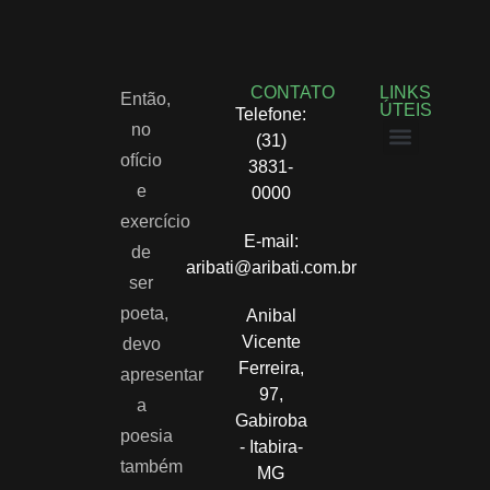
CONTATO
LINKS
Então,
ÚTEIS
Telefone:
no
(31)
ofício
3831-
Políticas de privacidade
Termos e Condições
e
0000
exercício
E-mail:
de
aribati@aribati.com.br
ser
poeta,
Anibal
Vicente
devo
Ferreira,
apresentar
97,
a
Gabiroba
poesia
- Itabira-
também
MG